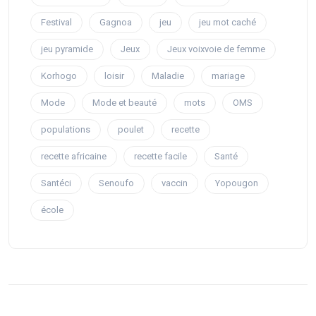
Festival
Gagnoa
jeu
jeu mot caché
jeu pyramide
Jeux
Jeux voixvoie de femme
Korhogo
loisir
Maladie
mariage
Mode
Mode et beauté
mots
OMS
populations
poulet
recette
recette africaine
recette facile
Santé
Santéci
Senoufo
vaccin
Yopougon
école