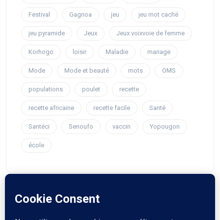
Festival
Gagnoa
jeu
jeu mot caché
jeu pyramide
Jeux
Jeux voixvoie de femme
Korhogo
loisir
Maladie
mariage
Mode
Mode et beauté
mots
OMS
populations
poulet
recette
recette africaine
recette facile
Santé
Santéci
Senoufo
vaccin
Yopougon
école