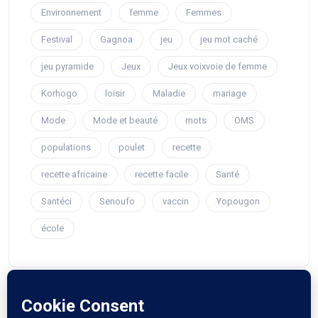
Environnement
femme
Femmes
Festival
Gagnoa
jeu
jeu mot caché
jeu pyramide
Jeux
Jeux voixvoie de femme
Korhogo
loisir
Maladie
mariage
Mode
Mode et beauté
mots
OMS
populations
poulet
recette
recette africaine
recette facile
Santé
Santéci
Senoufo
vaccin
Yopougon
école