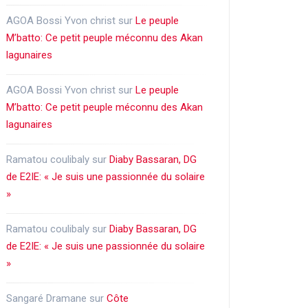
AGOA Bossi Yvon christ
sur
Le peuple
M’batto: Ce petit peuple méconnu des Akan
lagunaires
AGOA Bossi Yvon christ
sur
Le peuple
M’batto: Ce petit peuple méconnu des Akan
lagunaires
Ramatou coulibaly
sur
Diaby Bassaran, DG
de E2IE: « Je suis une passionnée du solaire
»
Ramatou coulibaly
sur
Diaby Bassaran, DG
de E2IE: « Je suis une passionnée du solaire
»
Sangaré Dramane
sur
Côte