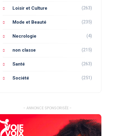
(263)
Loisir et Culture
(235)
Mode et Beauté
(4)
Necrologie
(215)
non classe
(263)
Santé
(251)
Société
- ANNONCE SPONSORISÉE -