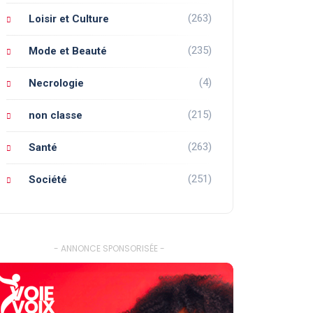
(263)
Loisir et Culture
(235)
Mode et Beauté
(4)
Necrologie
(215)
non classe
(263)
Santé
(251)
Société
- ANNONCE SPONSORISÉE -