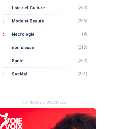
(263)
Loisir et Culture
(235)
Mode et Beauté
(4)
Necrologie
(215)
non classe
(263)
Santé
(251)
Société
- ANNONCE SPONSORISÉE -