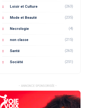
(263)
Loisir et Culture
(235)
Mode et Beauté
(4)
Necrologie
(215)
non classe
(263)
Santé
(251)
Société
- ANNONCE SPONSORISÉE -