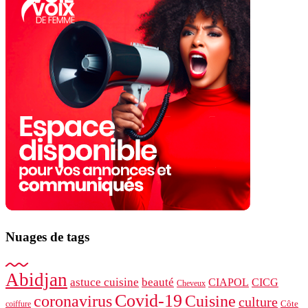
Nuages ​​de tags
Abidjan
astuce cuisine
beauté
CIAPOL
CICG
Cheveux
Covid-19
coronavirus
Cuisine
culture
Côte
coiffure