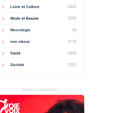
(263)
Loisir et Culture
(235)
Mode et Beauté
(4)
Necrologie
(215)
non classe
(263)
Santé
(251)
Société
- ANNONCE SPONSORISÉE -