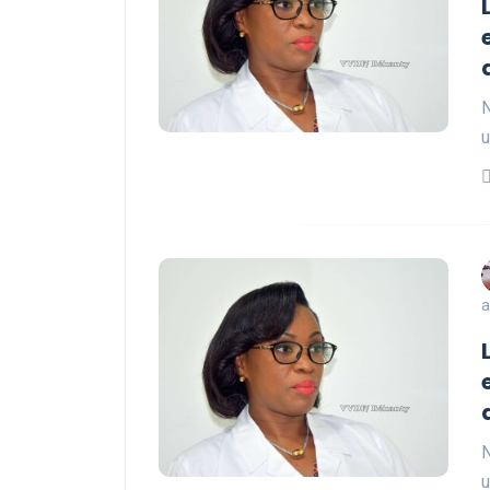
N
u
a
N
u