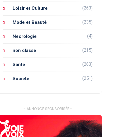
(263)
Loisir et Culture
(235)
Mode et Beauté
(4)
Necrologie
(215)
non classe
(263)
Santé
(251)
Société
- ANNONCE SPONSORISÉE -