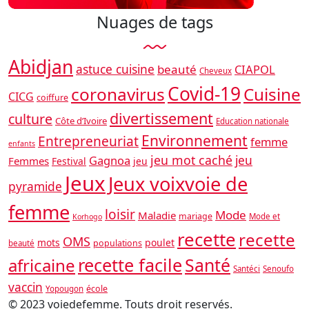
Nuages ​​de tags
Abidjan
astuce cuisine
beauté
CIAPOL
Cheveux
Covid-19
coronavirus
Cuisine
CICG
coiffure
divertissement
culture
Côte d’Ivoire
Education nationale
Environnement
Entrepreneuriat
femme
enfants
jeu mot caché
jeu
Gagnoa
Femmes
Festival
jeu
Jeux
Jeux voixvoie de
pyramide
femme
loisir
Mode
Maladie
mariage
Mode et
Korhogo
recette
recette
OMS
mots
poulet
populations
beauté
recette facile
africaine
Santé
Santéci
Senoufo
vaccin
école
Yopougon
© 2023 voiedefemme. Touts droit reservés.