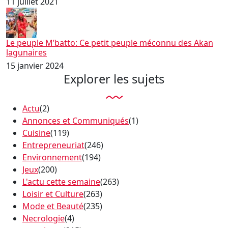
11 juillet 2021
Le peuple M’batto: Ce petit peuple méconnu des Akan
lagunaires
15 janvier 2024
Explorer les sujets
Actu
(2)
Annonces et Communiqués
(1)
Cuisine
(119)
Entrepreneuriat
(246)
Environnement
(194)
Jeux
(200)
L'actu cette semaine
(263)
Loisir et Culture
(263)
Mode et Beauté
(235)
Necrologie
(4)