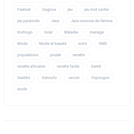
Festival
Gagnoa
jeu
jeu mot caché
jeu pyramide
Jeux
Jeux voixvoie de femme
Korhogo
loisir
Maladie
mariage
Mode
Mode et beauté
mots
OMS
populations
poulet
recette
recette africaine
recette facile
Santé
Santéci
Senoufo
vaccin
Yopougon
école