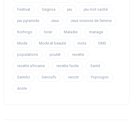
Festival
Gagnoa
jeu
jeu mot caché
jeu pyramide
Jeux
Jeux voixvoie de femme
Korhogo
loisir
Maladie
mariage
Mode
Mode et beauté
mots
OMS
populations
poulet
recette
recette africaine
recette facile
Santé
Santéci
Senoufo
vaccin
Yopougon
école