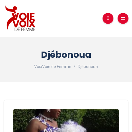
Djébonoua
VoixVoie de Femme
Djébonoua