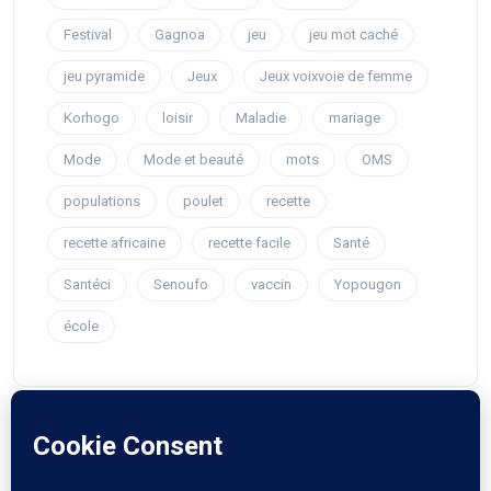
Festival
Gagnoa
jeu
jeu mot caché
jeu pyramide
Jeux
Jeux voixvoie de femme
Korhogo
loisir
Maladie
mariage
Mode
Mode et beauté
mots
OMS
populations
poulet
recette
recette africaine
recette facile
Santé
Santéci
Senoufo
vaccin
Yopougon
école