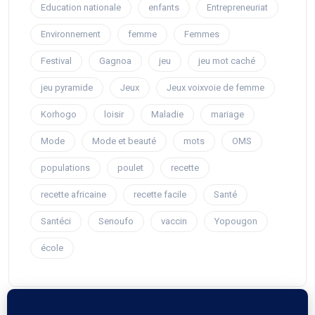
Education nationale
enfants
Entrepreneuriat
Environnement
femme
Femmes
Festival
Gagnoa
jeu
jeu mot caché
jeu pyramide
Jeux
Jeux voixvoie de femme
Korhogo
loisir
Maladie
mariage
Mode
Mode et beauté
mots
OMS
populations
poulet
recette
recette africaine
recette facile
Santé
Santéci
Senoufo
vaccin
Yopougon
école