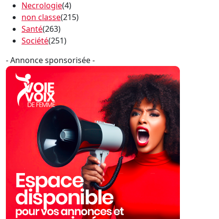
Necrologie
(4)
non classe
(215)
Santé
(263)
Société
(251)
- Annonce sponsorisée -