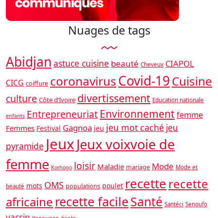
Nuages ​​de tags
Abidjan
astuce cuisine
beauté
CIAPOL
Cheveux
Covid-19
coronavirus
Cuisine
CICG
coiffure
divertissement
culture
Côte d’Ivoire
Education nationale
Environnement
Entrepreneuriat
femme
enfants
jeu mot caché
jeu
Gagnoa
Femmes
Festival
jeu
Jeux
Jeux voixvoie de
pyramide
femme
loisir
Mode
Maladie
mariage
Mode et
Korhogo
recette
recette
OMS
mots
poulet
populations
beauté
recette facile
africaine
Santé
Santéci
Senoufo
vaccin