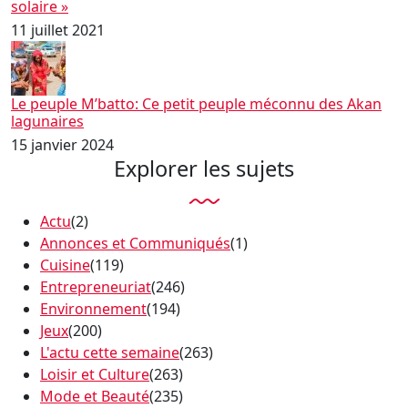
solaire »
11 juillet 2021
Le peuple M’batto: Ce petit peuple méconnu des Akan
lagunaires
15 janvier 2024
Explorer les sujets
Actu
(2)
Annonces et Communiqués
(1)
Cuisine
(119)
Entrepreneuriat
(246)
Environnement
(194)
Jeux
(200)
L'actu cette semaine
(263)
Loisir et Culture
(263)
Mode et Beauté
(235)