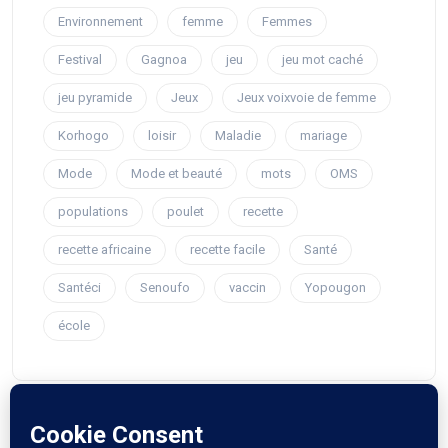
Environnement
femme
Femmes
Festival
Gagnoa
jeu
jeu mot caché
jeu pyramide
Jeux
Jeux voixvoie de femme
Korhogo
loisir
Maladie
mariage
Mode
Mode et beauté
mots
OMS
populations
poulet
recette
recette africaine
recette facile
Santé
Santéci
Senoufo
vaccin
Yopougon
école