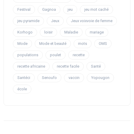
Festival
Gagnoa
jeu
jeu mot caché
jeu pyramide
Jeux
Jeux voixvoie de femme
Korhogo
loisir
Maladie
mariage
Mode
Mode et beauté
mots
OMS
populations
poulet
recette
recette africaine
recette facile
Santé
Santéci
Senoufo
vaccin
Yopougon
école