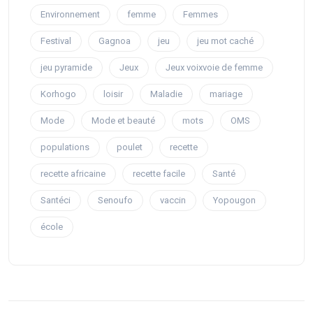
Environnement
femme
Femmes
Festival
Gagnoa
jeu
jeu mot caché
jeu pyramide
Jeux
Jeux voixvoie de femme
Korhogo
loisir
Maladie
mariage
Mode
Mode et beauté
mots
OMS
populations
poulet
recette
recette africaine
recette facile
Santé
Santéci
Senoufo
vaccin
Yopougon
école