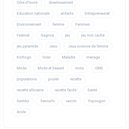
Côte d’Ivoire
divertissement
Education nationale
enfants
Entrepreneuriat
Environnement
femme
Femmes
Festival
Gagnoa
jeu
jeu mot caché
jeu pyramide
Jeux
Jeux voixvoie de femme
Korhogo
loisir
Maladie
mariage
Mode
Mode et beauté
mots
OMS
populations
poulet
recette
recette africaine
recette facile
Santé
Santéci
Senoufo
vaccin
Yopougon
école