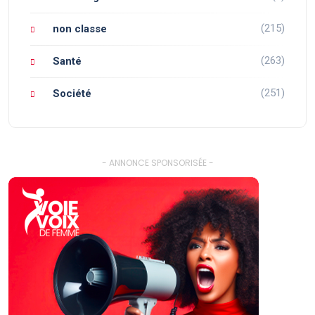
(215)
non classe
(263)
Santé
(251)
Société
- ANNONCE SPONSORISÉE -