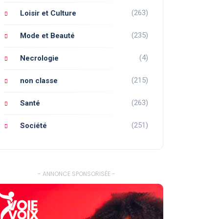
(263)
Loisir et Culture
(235)
Mode et Beauté
(4)
Necrologie
(215)
non classe
(263)
Santé
(251)
Société
- ANNONCE SPONSORISÉE -