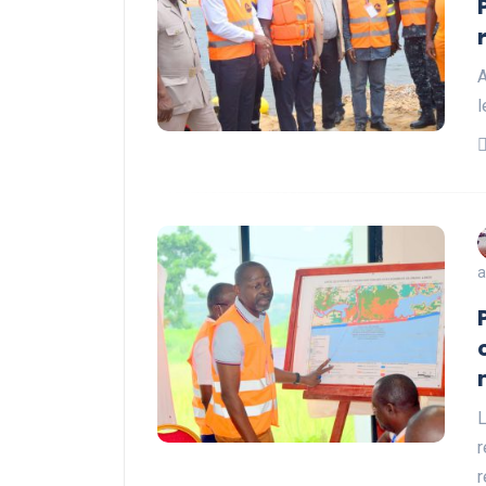
A
l
a
L
r
r