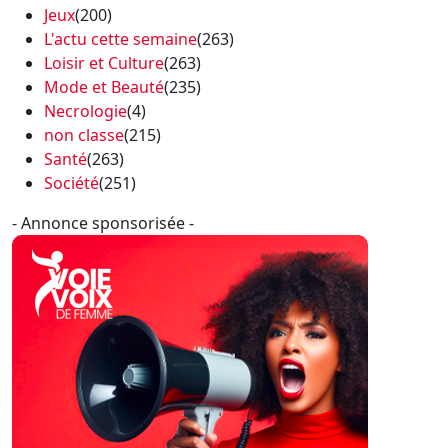
Jeux
(200)
L'actu cette semaine
(263)
Loisir et Culture
(263)
Mode et Beauté
(235)
Necrologie
(4)
non classe
(215)
Santé
(263)
Société
(251)
- Annonce sponsorisée -