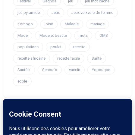
Festival
Gagnoa
jeu
jeu mot caché
jeu pyramide
Jeux
Jeux voixvoie de femme
Korhogo
loisir
Maladie
mariage
Mode
Mode et beauté
mots
OMS
populations
poulet
recette
recette africaine
recette facile
Santé
Santéci
Senoufo
vaccin
Yopougon
école
© 2023 voiedefemme. Touts droit reservés.