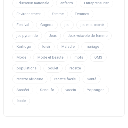
Education nationale
enfants
Entrepreneuriat
Environnement
femme
Femmes
Festival
Gagnoa
jeu
jeu mot caché
jeu pyramide
Jeux
Jeux voixvoie de femme
Korhogo
loisir
Maladie
mariage
Mode
Mode et beauté
mots
OMS
populations
poulet
recette
recette africaine
recette facile
Santé
Santéci
Senoufo
vaccin
Yopougon
école