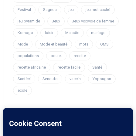
Festival
Gagnoa
jeu
jeu mot caché
jeu pyramide
Jeux
Jeux voixvoie de femme
Korhogo
loisir
Maladie
mariage
Mode
Mode et beauté
mots
OMS
populations
poulet
recette
recette africaine
recette facile
Santé
Santéci
Senoufo
vaccin
Yopougon
école