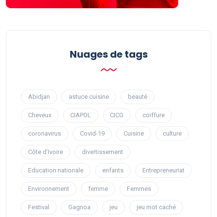
Nuages ​​de tags
Abidjan
astuce cuisine
beauté
Cheveux
CIAPOL
CICG
coiffure
coronavirus
Covid-19
Cuisine
culture
Côte d’Ivoire
divertissement
Education nationale
enfants
Entrepreneuriat
Environnement
femme
Femmes
Festival
Gagnoa
jeu
jeu mot caché