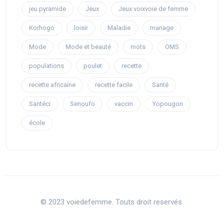
jeu pyramide
Jeux
Jeux voixvoie de femme
Korhogo
loisir
Maladie
mariage
Mode
Mode et beauté
mots
OMS
populations
poulet
recette
recette africaine
recette facile
Santé
Santéci
Senoufo
vaccin
Yopougon
école
© 2023 voiedefemme. Touts droit reservés.