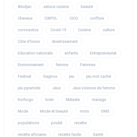
Abidjan
astuce cuisine
beauté
Cheveux
CIAPOL
CICG
coiffure
coronavirus
Covid-19
Cuisine
culture
Côte d’Ivoire
divertissement
Education nationale
enfants
Entrepreneuriat
Environnement
femme
Femmes
Festival
Gagnoa
jeu
jeu mot caché
jeu pyramide
Jeux
Jeux voixvoie de femme
Korhogo
loisir
Maladie
mariage
Mode
Mode et beauté
mots
OMS
populations
poulet
recette
recette africaine
recette facile
Santé