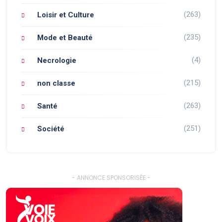
(263)
Loisir et Culture
(235)
Mode et Beauté
(4)
Necrologie
(215)
non classe
(263)
Santé
(251)
Société
- ANNONCE SPONSORISÉE -