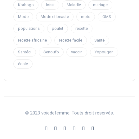
Korhogo
loisir
Maladie
mariage
Mode
Mode et beauté
mots
OMS
populations
poulet
recette
recette africaine
recette facile
Santé
Santéci
Senoufo
vaccin
Yopougon
école
© 2023 voiedefemme. Touts droit reservés.