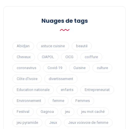
Nuages ​​de tags
Abidjan
astuce cuisine
beauté
Cheveux
CIAPOL
CICG
coiffure
coronavirus
Covid-19
Cuisine
culture
Côte d’Ivoire
divertissement
Education nationale
enfants
Entrepreneuriat
Environnement
femme
Femmes
Festival
Gagnoa
jeu
jeu mot caché
jeu pyramide
Jeux
Jeux voixvoie de femme