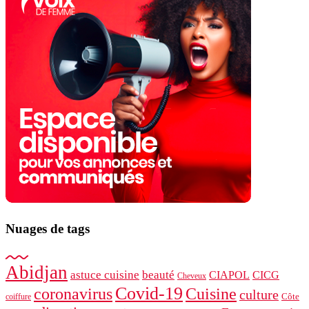
Nuages ​​de tags
Abidjan
astuce cuisine
beauté
CIAPOL
CICG
Cheveux
Covid-19
coronavirus
Cuisine
culture
Côte
coiffure