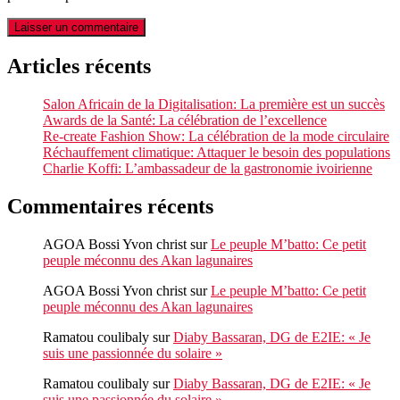
Articles récents
Salon Africain de la Digitalisation: La première est un succès
Awards de la Santé: La célébration de l’excellence
Re-create Fashion Show: La célébration de la mode circulaire
Réchauffement climatique: Attaquer le besoin des populations
Charlie Koffi: L’ambassadeur de la gastronomie ivoirienne
Commentaires récents
AGOA Bossi Yvon christ
sur
Le peuple M’batto: Ce petit
peuple méconnu des Akan lagunaires
AGOA Bossi Yvon christ
sur
Le peuple M’batto: Ce petit
peuple méconnu des Akan lagunaires
Ramatou coulibaly
sur
Diaby Bassaran, DG de E2IE: « Je
suis une passionnée du solaire »
Ramatou coulibaly
sur
Diaby Bassaran, DG de E2IE: « Je
suis une passionnée du solaire »