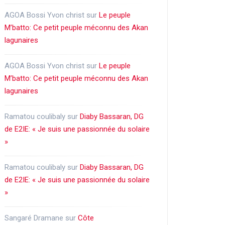
AGOA Bossi Yvon christ
sur
Le peuple
M’batto: Ce petit peuple méconnu des Akan
lagunaires
AGOA Bossi Yvon christ
sur
Le peuple
M’batto: Ce petit peuple méconnu des Akan
lagunaires
Ramatou coulibaly
sur
Diaby Bassaran, DG
de E2IE: « Je suis une passionnée du solaire
»
Ramatou coulibaly
sur
Diaby Bassaran, DG
de E2IE: « Je suis une passionnée du solaire
»
Sangaré Dramane
sur
Côte