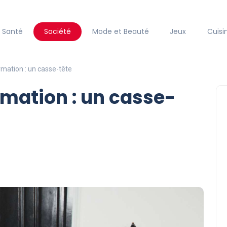
Santé
Société
Mode et Beauté
Jeux
Cuisi
rmation : un casse-tête
rmation : un casse-