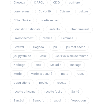
Cheveux
CIAPOL
CICG
coiffure
coronavirus
Covid-19
Cuisine
culture
Côte d’Ivoire
divertissement
Education nationale
enfants
Entrepreneuriat
Environnement
femme
Femmes
Festival
Gagnoa
jeu
jeu mot caché
jeu pyramide
Jeux
Jeux voixvoie de femme
Korhogo
loisir
Maladie
mariage
Mode
Mode et beauté
mots
OMS
populations
poulet
recette
recette africaine
recette facile
Santé
Santéci
Senoufo
vaccin
Yopougon