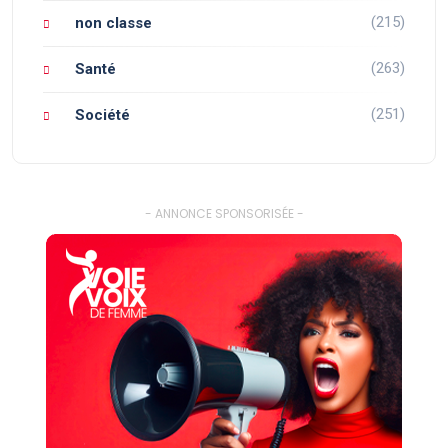
(215)
non classe
(263)
Santé
(251)
Société
- ANNONCE SPONSORISÉE -