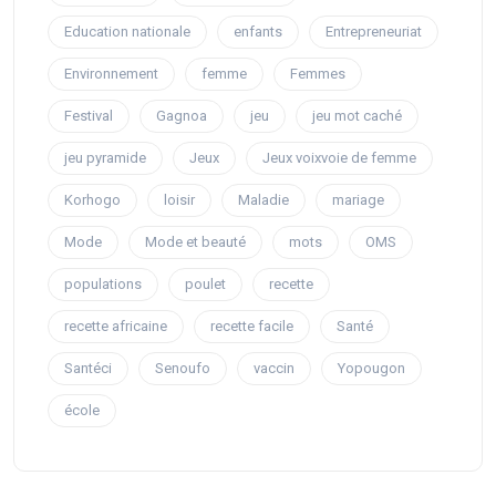
Education nationale
enfants
Entrepreneuriat
Environnement
femme
Femmes
Festival
Gagnoa
jeu
jeu mot caché
jeu pyramide
Jeux
Jeux voixvoie de femme
Korhogo
loisir
Maladie
mariage
Mode
Mode et beauté
mots
OMS
populations
poulet
recette
recette africaine
recette facile
Santé
Santéci
Senoufo
vaccin
Yopougon
école