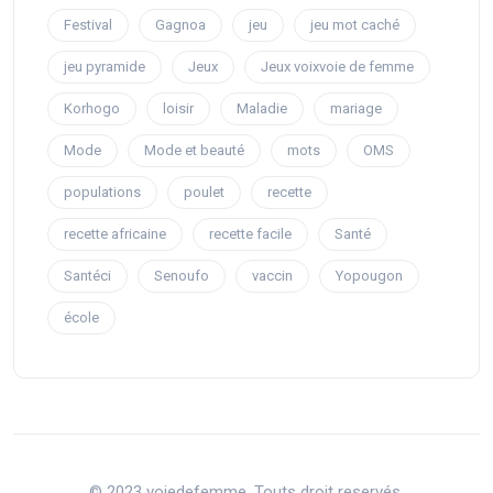
Festival
Gagnoa
jeu
jeu mot caché
jeu pyramide
Jeux
Jeux voixvoie de femme
Korhogo
loisir
Maladie
mariage
Mode
Mode et beauté
mots
OMS
populations
poulet
recette
recette africaine
recette facile
Santé
Santéci
Senoufo
vaccin
Yopougon
école
© 2023 voiedefemme. Touts droit reservés.