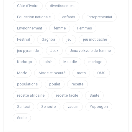
Côte d’Ivoire
divertissement
Education nationale
enfants
Entrepreneuriat
Environnement
femme
Femmes
Festival
Gagnoa
jeu
jeu mot caché
jeu pyramide
Jeux
Jeux voixvoie de femme
Korhogo
loisir
Maladie
mariage
Mode
Mode et beauté
mots
OMS
populations
poulet
recette
recette africaine
recette facile
Santé
Santéci
Senoufo
vaccin
Yopougon
école