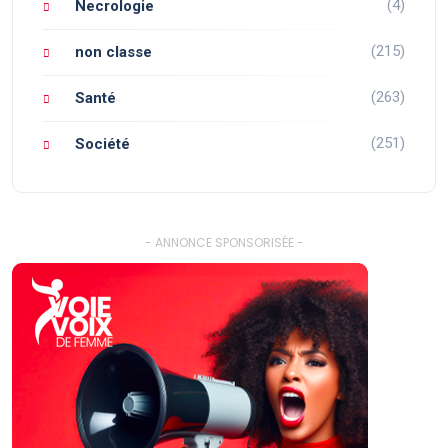
(4)
Necrologie
(215)
non classe
(263)
Santé
(251)
Société
- ANNONCE SPONSORISÉE -