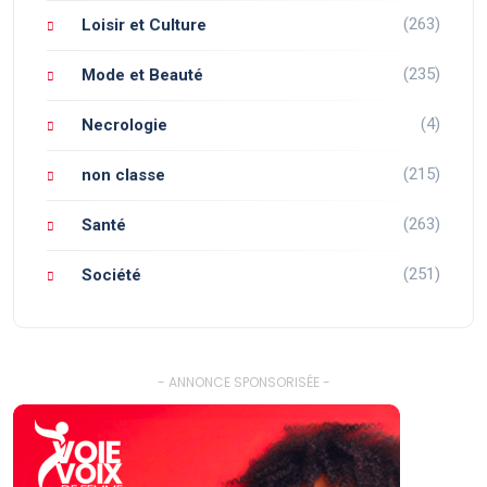
(263)
Loisir et Culture
(235)
Mode et Beauté
(4)
Necrologie
(215)
non classe
(263)
Santé
(251)
Société
- ANNONCE SPONSORISÉE -