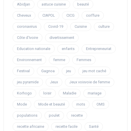
Abidjan
astuce cuisine
beauté
Cheveux
CIAPOL
CICG
coiffure
coronavirus
Covid-19
Cuisine
culture
Côte d’Ivoire
divertissement
Education nationale
enfants
Entrepreneuriat
Environnement
femme
Femmes
Festival
Gagnoa
jeu
jeu mot caché
jeu pyramide
Jeux
Jeux voixvoie de femme
Korhogo
loisir
Maladie
mariage
Mode
Mode et beauté
mots
OMS
populations
poulet
recette
recette africaine
recette facile
Santé