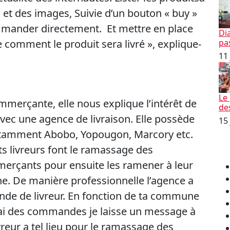
 et des images, Suivie d’un bouton « buy »
ommander directement. Et mettre en place
Di
e comment le produit sera livré », explique-
pa
11 
Le
merçante, elle nous explique l’intérêt de
de
t avec une agence de livraison. Elle possède
15
otamment Abobo, Yopougon, Marcory etc.
ts livreurs font le ramassage des
rçants pour ensuite les ramener à leur
e. De manière professionnelle l’agence a
de de livreur. En fonction de ta commune
’ai des commandes je laisse un message à
ivreur a tel lieu pour le ramassage des