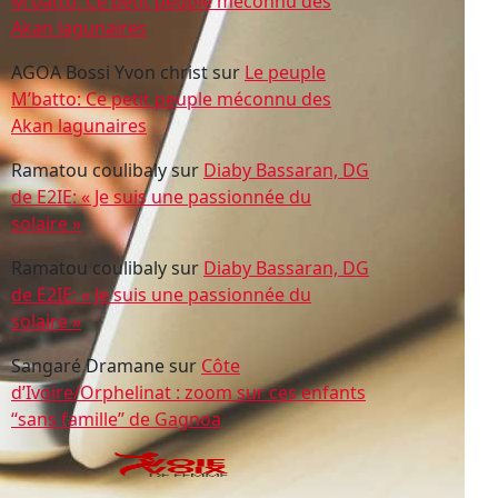
M’batto: Ce petit peuple méconnu des
Akan lagunaires
AGOA Bossi Yvon christ
sur
Le peuple
M’batto: Ce petit peuple méconnu des
Akan lagunaires
Ramatou coulibaly
sur
Diaby Bassaran, DG
de E2IE: « Je suis une passionnée du
solaire »
Ramatou coulibaly
sur
Diaby Bassaran, DG
de E2IE: « Je suis une passionnée du
solaire »
Sangaré Dramane
sur
Côte
d’Ivoire/Orphelinat : zoom sur ces enfants
‘‘sans famille’’ de Gagnoa