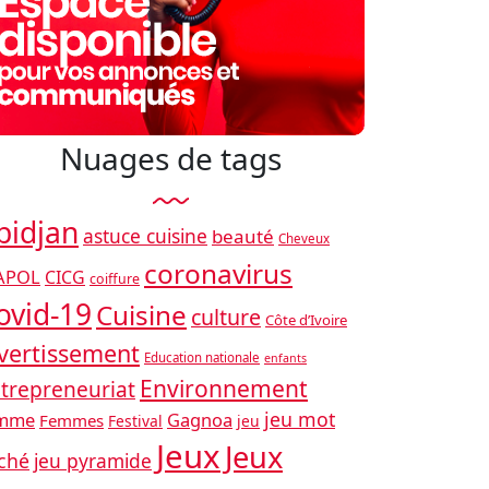
Nuages ​​de tags
bidjan
astuce cuisine
beauté
Cheveux
coronavirus
APOL
CICG
coiffure
ovid-19
Cuisine
culture
Côte d’Ivoire
vertissement
Education nationale
enfants
Environnement
trepreneuriat
jeu mot
mme
Gagnoa
Femmes
Festival
jeu
Jeux
Jeux
ché
jeu pyramide