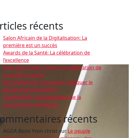
rticles récents
Salon Africain de la Digitalisation: La
première est un succès
Awards de la Santé: La célébration de
l’excellence
Re-create Fashion Show: La célébration de
la mode circulaire
Réchauffement climatique: Attaquer le
besoin des populations
Charlie Koffi: L’ambassadeur de la
gastronomie ivoirienne
ommentaires récents
AGOA Bossi Yvon christ
sur
Le peuple