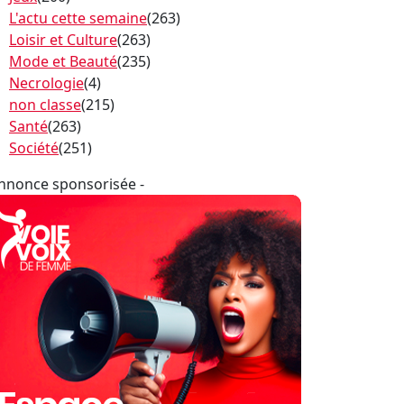
L'actu cette semaine
(263)
Loisir et Culture
(263)
Mode et Beauté
(235)
Necrologie
(4)
non classe
(215)
Santé
(263)
Société
(251)
Annonce sponsorisée -