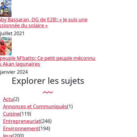
aby Bassaran, DG de E2IE: « Je suis une
ssionnée du solaire »
juillet 2021
 peuple M’batto: Ce petit peuple méconnu
s Akan lagunaires
 janvier 2024
Explorer les sujets
Actu
(2)
Annonces et Communiqués
(1)
Cuisine
(119)
Entrepreneuriat
(246)
Environnement
(194)
Jeux
(200)