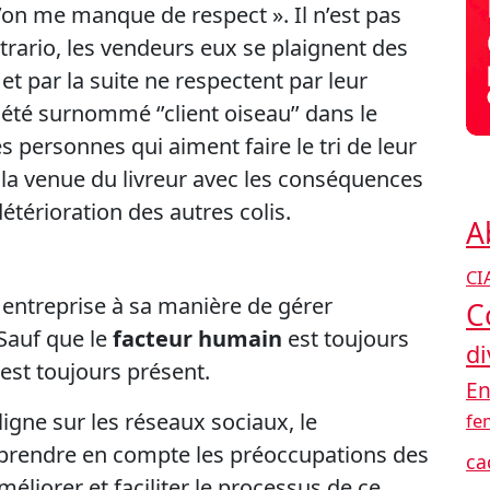
’on me manque de respect ». Il n’est pas
ntrario, les vendeurs eux se plaignent des
 par la suite ne respectent par leur
été surnommé ‘’client oiseau’’ dans le
s personnes qui aiment faire le tri de leur
a venue du livreur avec les conséquences
térioration des autres colis.
A
CI
entreprise à sa manière de gérer
C
auf que le
facteur humain
est toujours
di
est toujours présent.
En
 ligne sur les réseaux sociaux, le
fe
prendre en compte les préoccupations des
ca
méliorer et faciliter le processus de ce