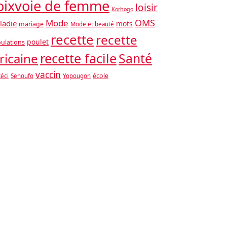
oixvoie de femme
loisir
Korhogo
OMS
Mode
ladie
mots
mariage
Mode et beauté
recette
recette
poulet
ulations
recette facile
ricaine
Santé
vaccin
école
téci
Senoufo
Yopougon