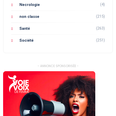
(4)
Necrologie
(215)
non classe
(263)
Santé
(251)
Société
- ANNONCE SPONSORISÉE -