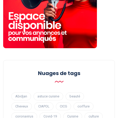
Nuages ​​de tags
Abidjan
astuce cuisine
beauté
Cheveux
CIAPOL
CICG
coiffure
coronavirus
Covid-19
Cuisine
culture