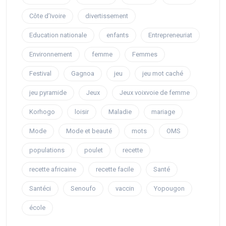
Côte d’Ivoire
divertissement
Education nationale
enfants
Entrepreneuriat
Environnement
femme
Femmes
Festival
Gagnoa
jeu
jeu mot caché
jeu pyramide
Jeux
Jeux voixvoie de femme
Korhogo
loisir
Maladie
mariage
Mode
Mode et beauté
mots
OMS
populations
poulet
recette
recette africaine
recette facile
Santé
Santéci
Senoufo
vaccin
Yopougon
école