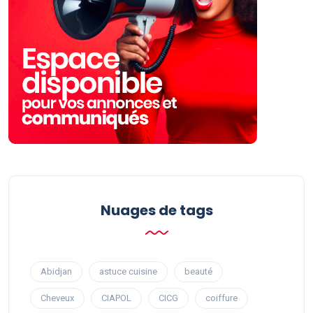
Nuages ​​de tags
Abidjan
astuce cuisine
beauté
Cheveux
CIAPOL
CICG
coiffure