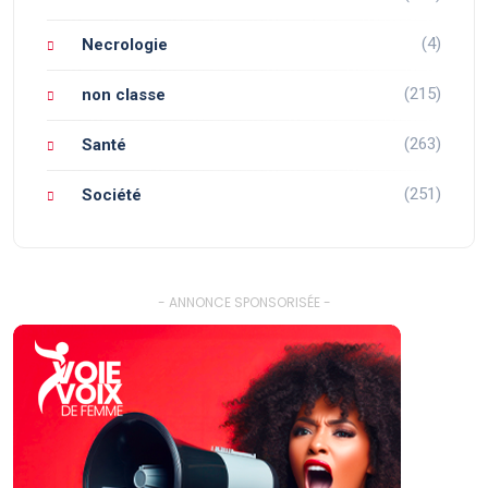
(4)
Necrologie
(215)
non classe
(263)
Santé
(251)
Société
- ANNONCE SPONSORISÉE -