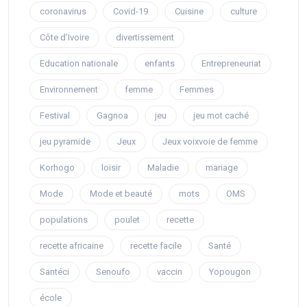
coronavirus
Covid-19
Cuisine
culture
Côte d’Ivoire
divertissement
Education nationale
enfants
Entrepreneuriat
Environnement
femme
Femmes
Festival
Gagnoa
jeu
jeu mot caché
jeu pyramide
Jeux
Jeux voixvoie de femme
Korhogo
loisir
Maladie
mariage
Mode
Mode et beauté
mots
OMS
populations
poulet
recette
recette africaine
recette facile
Santé
Santéci
Senoufo
vaccin
Yopougon
école