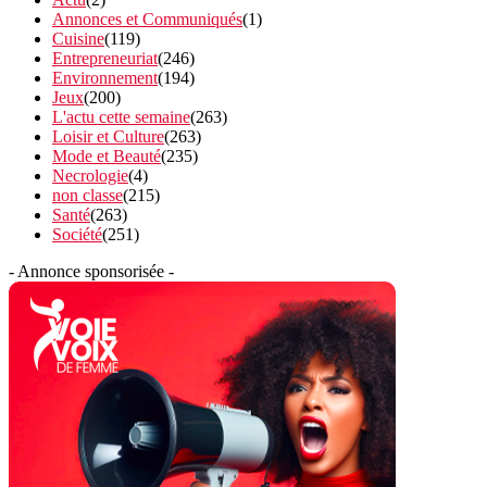
Annonces et Communiqués
(1)
Cuisine
(119)
Entrepreneuriat
(246)
Environnement
(194)
Jeux
(200)
L'actu cette semaine
(263)
Loisir et Culture
(263)
Mode et Beauté
(235)
Necrologie
(4)
non classe
(215)
Santé
(263)
Société
(251)
- Annonce sponsorisée -