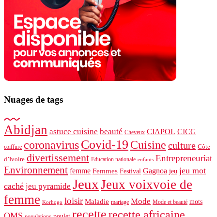
Nuages ​​de tags
Abidjan
astuce cuisine
beauté
CIAPOL
CICG
Cheveux
Covid-19
coronavirus
Cuisine
culture
Côte
coiffure
divertissement
Entrepreneuriat
d’Ivoire
Education nationale
enfants
Environnement
jeu mot
femme
Gagnoa
Femmes
Festival
jeu
Jeux
Jeux voixvoie de
caché
jeu pyramide
femme
loisir
Mode
Maladie
mots
mariage
Mode et beauté
Korhogo
recette
recette africaine
OMS
poulet
populations