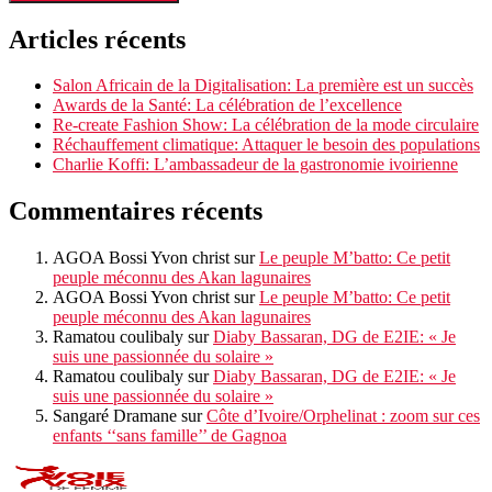
Articles récents
Salon Africain de la Digitalisation: La première est un succès
Awards de la Santé: La célébration de l’excellence
Re-create Fashion Show: La célébration de la mode circulaire
Réchauffement climatique: Attaquer le besoin des populations
Charlie Koffi: L’ambassadeur de la gastronomie ivoirienne
Commentaires récents
AGOA Bossi Yvon christ
sur
Le peuple M’batto: Ce petit
peuple méconnu des Akan lagunaires
AGOA Bossi Yvon christ
sur
Le peuple M’batto: Ce petit
peuple méconnu des Akan lagunaires
Ramatou coulibaly
sur
Diaby Bassaran, DG de E2IE: « Je
suis une passionnée du solaire »
Ramatou coulibaly
sur
Diaby Bassaran, DG de E2IE: « Je
suis une passionnée du solaire »
Sangaré Dramane
sur
Côte d’Ivoire/Orphelinat : zoom sur ces
enfants ‘‘sans famille’’ de Gagnoa