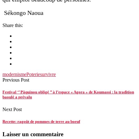
Sékongo Naoua
Share this:
modernisme
Poterie
survivre
Previous Post
Festival ‘’ Pâquinou obligé ’’ à l’espace « Agora » de Koumassi : la tradition
baoulé a prévalu
Next Post
Recette: ragoût de pommes de terre au boeuf
Laisser un commentaire