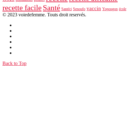
recette facile
Santé
vaccin
école
Santéci
Senoufo
Yopougon
© 2023 voiedefemme. Touts droit reservés.
Back to Top