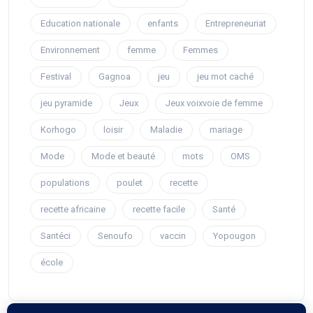
Education nationale
enfants
Entrepreneuriat
Environnement
femme
Femmes
Festival
Gagnoa
jeu
jeu mot caché
jeu pyramide
Jeux
Jeux voixvoie de femme
Korhogo
loisir
Maladie
mariage
Mode
Mode et beauté
mots
OMS
populations
poulet
recette
recette africaine
recette facile
Santé
Santéci
Senoufo
vaccin
Yopougon
école