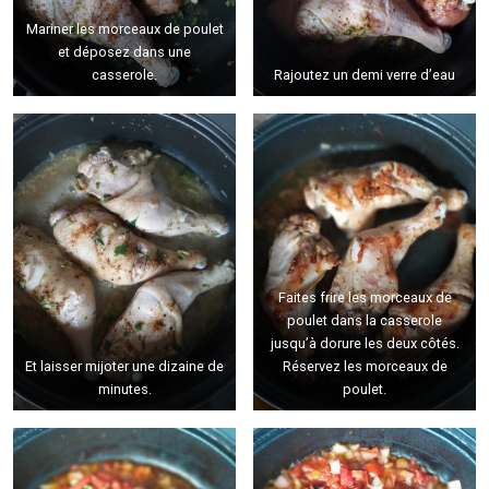
Mariner les morceaux de poulet
et déposez dans une
casserole.
Rajoutez un demi verre d’eau
Faites frire les morceaux de
poulet dans la casserole
jusqu’à dorure les deux côtés.
Et laisser mijoter une dizaine de
Réservez les morceaux de
minutes.
poulet.