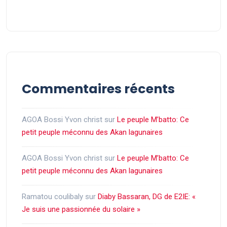
Commentaires récents
AGOA Bossi Yvon christ
sur
Le peuple M’batto: Ce
petit peuple méconnu des Akan lagunaires
AGOA Bossi Yvon christ
sur
Le peuple M’batto: Ce
petit peuple méconnu des Akan lagunaires
Ramatou coulibaly
sur
Diaby Bassaran, DG de E2IE: «
Je suis une passionnée du solaire »