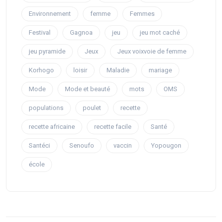
Environnement
femme
Femmes
Festival
Gagnoa
jeu
jeu mot caché
jeu pyramide
Jeux
Jeux voixvoie de femme
Korhogo
loisir
Maladie
mariage
Mode
Mode et beauté
mots
OMS
populations
poulet
recette
recette africaine
recette facile
Santé
Santéci
Senoufo
vaccin
Yopougon
école