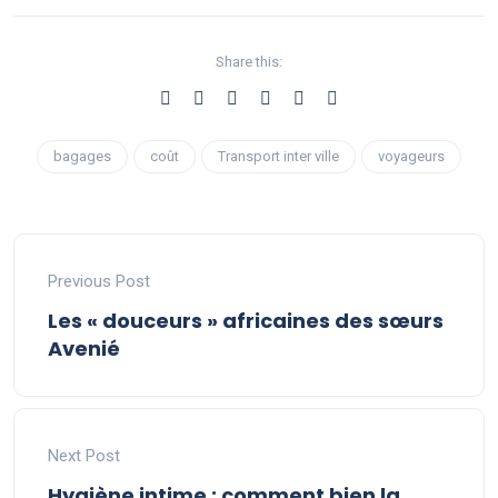
Share this:
bagages
coût
Transport inter ville
voyageurs
Previous Post
Les « douceurs » africaines des sœurs
Avenié
Next Post
Hygiène intime : comment bien la