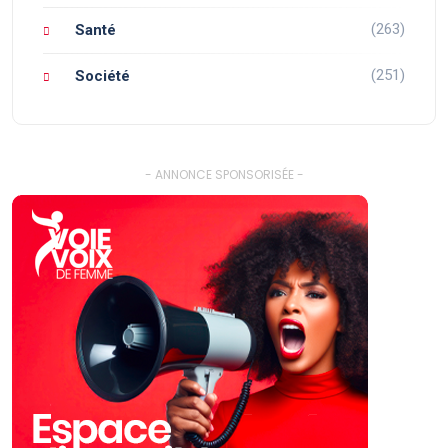
(263)
Santé
(251)
Société
- ANNONCE SPONSORISÉE -