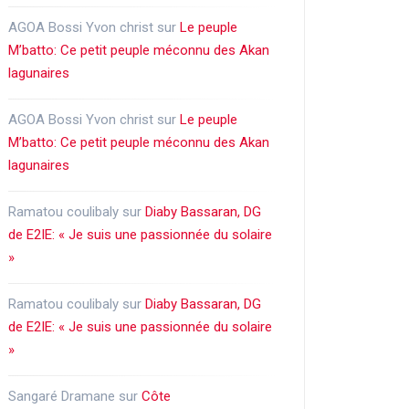
AGOA Bossi Yvon christ
sur
Le peuple
M’batto: Ce petit peuple méconnu des Akan
lagunaires
AGOA Bossi Yvon christ
sur
Le peuple
M’batto: Ce petit peuple méconnu des Akan
lagunaires
Ramatou coulibaly
sur
Diaby Bassaran, DG
de E2IE: « Je suis une passionnée du solaire
»
Ramatou coulibaly
sur
Diaby Bassaran, DG
de E2IE: « Je suis une passionnée du solaire
»
Sangaré Dramane
sur
Côte