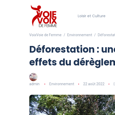
Loisir et Culture
VoixVoie de Femme
Environnement
Déforestat
Déforestation : un
effets du dérègle
admin
Environnement
22 août 2022