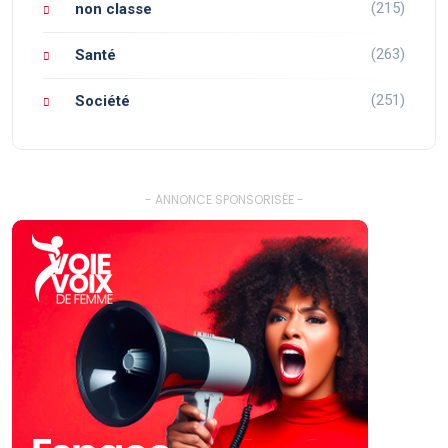
(215)
non classe
(263)
Santé
(251)
Société
- ANNONCE SPONSORISÉE -