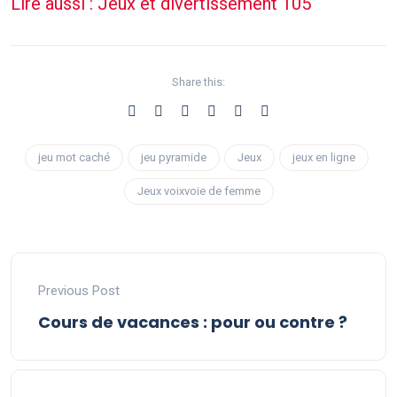
Lire aussi : Jeux et divertissement 105
Share this:
jeu mot caché
jeu pyramide
Jeux
jeux en ligne
Jeux voixvoie de femme
Previous Post
Cours de vacances : pour ou contre ?