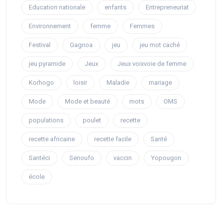
Education nationale
enfants
Entrepreneuriat
Environnement
femme
Femmes
Festival
Gagnoa
jeu
jeu mot caché
jeu pyramide
Jeux
Jeux voixvoie de femme
Korhogo
loisir
Maladie
mariage
Mode
Mode et beauté
mots
OMS
populations
poulet
recette
recette africaine
recette facile
Santé
Santéci
Senoufo
vaccin
Yopougon
école