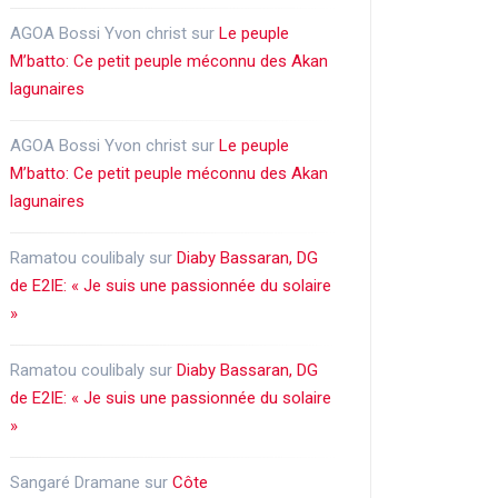
AGOA Bossi Yvon christ
sur
Le peuple
M’batto: Ce petit peuple méconnu des Akan
lagunaires
AGOA Bossi Yvon christ
sur
Le peuple
M’batto: Ce petit peuple méconnu des Akan
lagunaires
Ramatou coulibaly
sur
Diaby Bassaran, DG
de E2IE: « Je suis une passionnée du solaire
»
Ramatou coulibaly
sur
Diaby Bassaran, DG
de E2IE: « Je suis une passionnée du solaire
»
Sangaré Dramane
sur
Côte