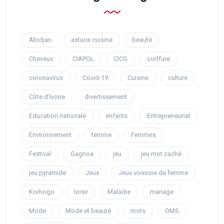
Abidjan
astuce cuisine
beauté
Cheveux
CIAPOL
CICG
coiffure
coronavirus
Covid-19
Cuisine
culture
Côte d’Ivoire
divertissement
Education nationale
enfants
Entrepreneuriat
Environnement
femme
Femmes
Festival
Gagnoa
jeu
jeu mot caché
jeu pyramide
Jeux
Jeux voixvoie de femme
Korhogo
loisir
Maladie
mariage
Mode
Mode et beauté
mots
OMS