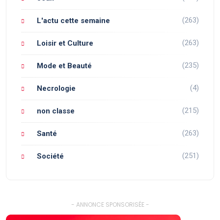
(263)
L'actu cette semaine
(263)
Loisir et Culture
(235)
Mode et Beauté
(4)
Necrologie
(215)
non classe
(263)
Santé
(251)
Société
- ANNONCE SPONSORISÉE -