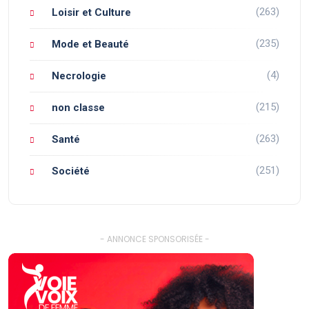
(263)
Loisir et Culture
(235)
Mode et Beauté
(4)
Necrologie
(215)
non classe
(263)
Santé
(251)
Société
- ANNONCE SPONSORISÉE -