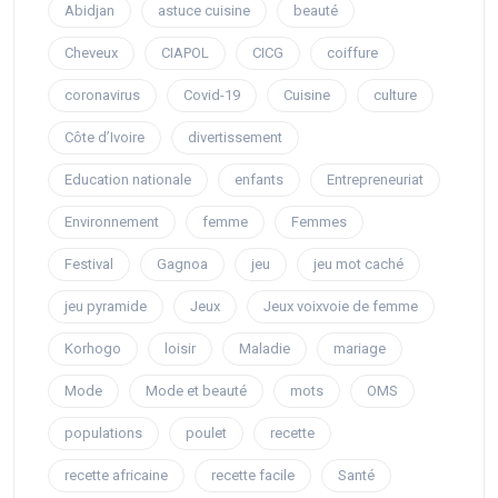
Abidjan
astuce cuisine
beauté
Cheveux
CIAPOL
CICG
coiffure
coronavirus
Covid-19
Cuisine
culture
Côte d’Ivoire
divertissement
Education nationale
enfants
Entrepreneuriat
Environnement
femme
Femmes
Festival
Gagnoa
jeu
jeu mot caché
jeu pyramide
Jeux
Jeux voixvoie de femme
Korhogo
loisir
Maladie
mariage
Mode
Mode et beauté
mots
OMS
populations
poulet
recette
recette africaine
recette facile
Santé