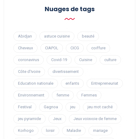
Nuages ​​de tags
Abidjan
astuce cuisine
beauté
Cheveux
CIAPOL
CICG
coiffure
coronavirus
Covid-19
Cuisine
culture
Côte d’Ivoire
divertissement
Education nationale
enfants
Entrepreneuriat
Environnement
femme
Femmes
Festival
Gagnoa
jeu
jeu mot caché
jeu pyramide
Jeux
Jeux voixvoie de femme
Korhogo
loisir
Maladie
mariage