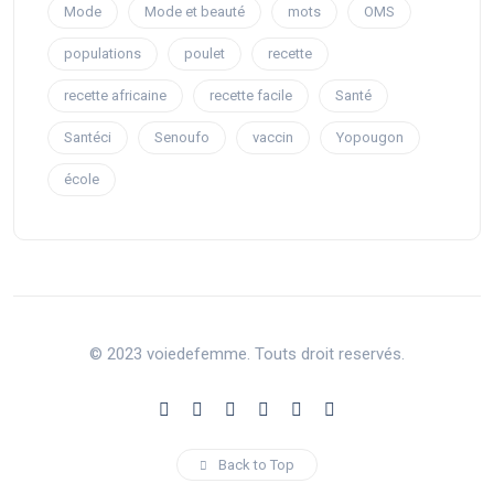
Mode
Mode et beauté
mots
OMS
populations
poulet
recette
recette africaine
recette facile
Santé
Santéci
Senoufo
vaccin
Yopougon
école
© 2023 voiedefemme. Touts droit reservés.
Back to Top