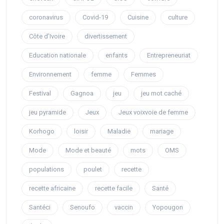
coronavirus
Covid-19
Cuisine
culture
Côte d’Ivoire
divertissement
Education nationale
enfants
Entrepreneuriat
Environnement
femme
Femmes
Festival
Gagnoa
jeu
jeu mot caché
jeu pyramide
Jeux
Jeux voixvoie de femme
Korhogo
loisir
Maladie
mariage
Mode
Mode et beauté
mots
OMS
populations
poulet
recette
recette africaine
recette facile
Santé
Santéci
Senoufo
vaccin
Yopougon