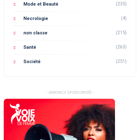
(235)
Mode et Beauté
(4)
Necrologie
(215)
non classe
(263)
Santé
(251)
Société
- ANNONCE SPONSORISÉE -