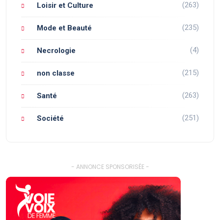
(263)
Loisir et Culture
(235)
Mode et Beauté
(4)
Necrologie
(215)
non classe
(263)
Santé
(251)
Société
- ANNONCE SPONSORISÉE -