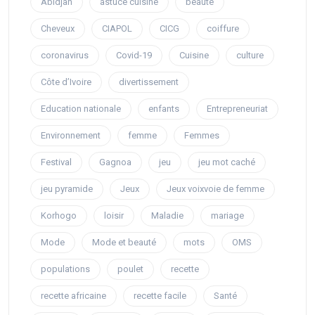
Abidjan
astuce cuisine
beauté
Cheveux
CIAPOL
CICG
coiffure
coronavirus
Covid-19
Cuisine
culture
Côte d’Ivoire
divertissement
Education nationale
enfants
Entrepreneuriat
Environnement
femme
Femmes
Festival
Gagnoa
jeu
jeu mot caché
jeu pyramide
Jeux
Jeux voixvoie de femme
Korhogo
loisir
Maladie
mariage
Mode
Mode et beauté
mots
OMS
populations
poulet
recette
recette africaine
recette facile
Santé